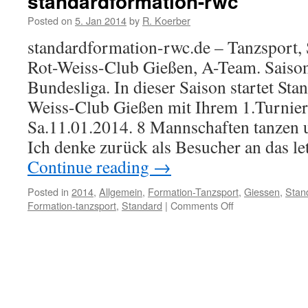
standardformation-rwc
Posted on
5. Jan 2014
by
R. Koerber
standardformation-rwc.de – Tanzsport,
Rot-Weiss-Club Gießen, A-Team. Saiso
Bundesliga. In dieser Saison startet St
Weiss-Club Gießen mit Ihrem 1.Turnie
Sa.11.01.2014. 8 Mannschaften tanzen u
Ich denke zurück als Besucher an das le
Continue reading
→
Posted in
2014
,
Allgemein
,
Formation-Tanzsport
,
Giessen
,
Stan
Formation-tanzsport
,
Standard
|
Comments Off
on
standardformatio
rwc