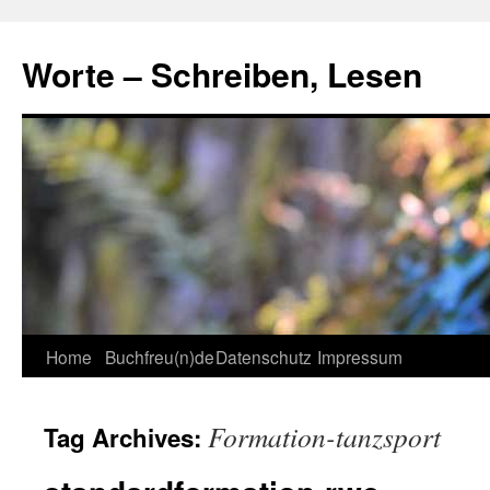
Skip
to
Worte – Schreiben, Lesen
content
Home
Buchfreu(n)de
Datenschutz
Impressum
Formation-tanzsport
Tag Archives: