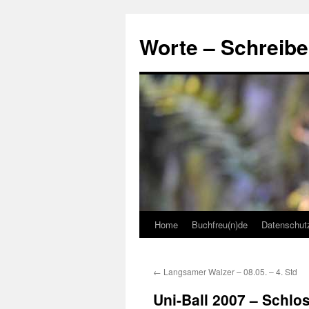
Skip
to
Worte – Schreibe
content
Home
Buchfreu(n)de
Datenschut
←
Langsamer Walzer – 08.05. – 4. Std
Uni-Ball 2007 – Schl