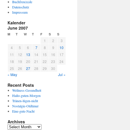
Buchfreu(n)de
Datenschutz
Impressum
Kalender
June 2007
M
T
W
T
F
S
S
1
2
3
4
5
6
7
8
9
10
11
12
13
14
15
16
17
18
19
20
21
22
23
24
25
26
27
28
29
30
« May
Jul »
Recent Posts
Wellness-Gesundheit
Hallo-guten-Morgen
Tränen-lügen-nicht
Nostalgie-Oldtimer
Eine-gute-Nacht
Archives
A