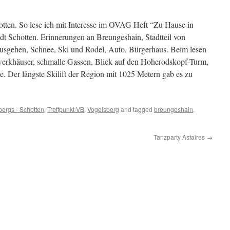
hotten. So lese ich mit Interesse im OVAG Heft “Zu Hause in
t Schotten. Erinnerungen an Breungeshain, Stadtteil von
 Ausgehen, Schnee, Ski und Rodel, Auto, Bürgerhaus. Beim lesen
chwerkhäuser, schmalle Gassen, Blick auf den Hoherodskopf-Turm,
e. Der längste Skilift der Region mit 1025 Metern gab es zu
ergs - Schotten
,
Treffpunkt-VB
,
Vogelsberg
and tagged
breungeshain
,
Tanzparty Astaires
→