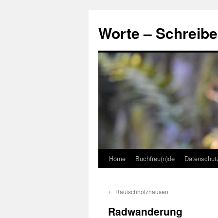
Skip
to
Worte – Schreibe
content
Home
Buchfreu(n)de
Datenschut
←
Rauischholzhausen
Radwanderung