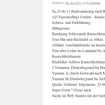
Posted on
30. Jun 2011
by
R. Koerber
Sa.25-06-11 Radwanderung nach Ra
AZ-Tagesausflüge Gießen – Rauisc
Schloss- und Parkführung
Mittagessen
Rundgang Schlosspark Rauischholzh
Tour Hin-und Rückfahrt ca. 60km
Abfahrt: Autobahnbrücke im Inselw
Tour über Lollar ins Lumdatal bis 
Rauischholzhausen
Rückfahrt: Schloss Rauischholzhaus
2 Varianten. Ebsdorfergrund bis Ha
Variante A) durch Eichwald nach Ma
Variante B) Ebsdorfergrund bis Si
Quelle: Gießener Allgemeine, 25.0
Super Event !! Freue mich
Suche im Web: Radeln mit der Gie