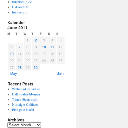
Buchfreu(n)de
Datenschutz
Impressum
Kalender
June 2011
M
T
W
T
F
S
S
1
2
3
4
5
6
7
8
9
10
11
12
13
14
15
16
17
18
19
20
21
22
23
24
25
26
27
28
29
30
« May
Jul »
Recent Posts
Wellness-Gesundheit
Hallo-guten-Morgen
Tränen-lügen-nicht
Nostalgie-Oldtimer
Eine-gute-Nacht
Archives
A