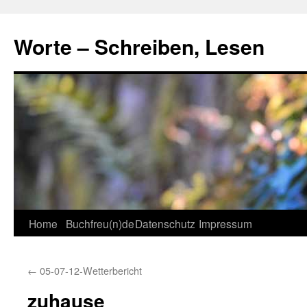
Skip
to
Worte – Schreiben, Lesen
content
Home
Buchfreu(n)de
Datenschutz
Impressum
←
05-07-12-Wetterbericht
zuhause