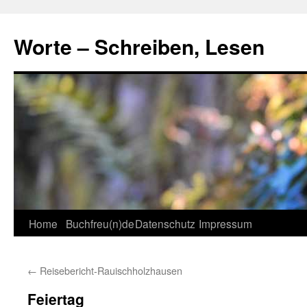
Skip
to
Worte – Schreiben, Lesen
content
Home
Buchfreu(n)de
Datenschutz
Impressum
←
Reisebericht-Rauischholzhausen
Feiertag