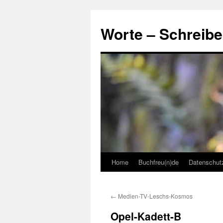
Skip
to
Worte – Schreibe
content
Home
Buchfreu(n)de
Datenschut
←
Medien-TV-Leschs-Kosmos
Opel-Kadett-B