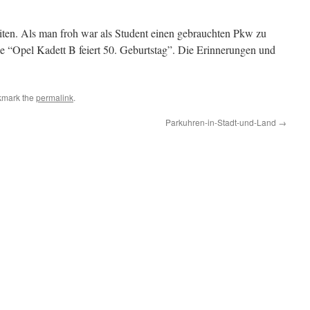
iten. Als man froh war als Student einen gebrauchten Pkw zu
se “Opel Kadett B feiert 50. Geburtstag”. Die Erinnerungen und
kmark the
permalink
.
Parkuhren-in-Stadt-und-Land
→