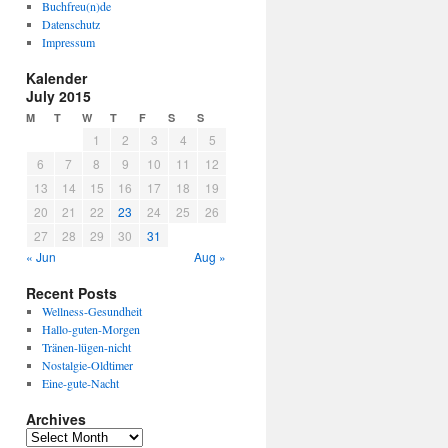
Buchfreu(n)de
Datenschutz
Impressum
Kalender
July 2015
M
T
W
T
F
S
S
1
2
3
4
5
6
7
8
9
10
11
12
13
14
15
16
17
18
19
20
21
22
23
24
25
26
27
28
29
30
31
« Jun
Aug »
Recent Posts
Wellness-Gesundheit
Hallo-guten-Morgen
Tränen-lügen-nicht
Nostalgie-Oldtimer
Eine-gute-Nacht
Archives
A