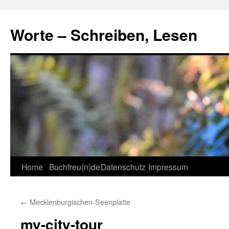
Skip
to
Worte – Schreiben, Lesen
content
Home
Buchfreu(n)de
Datenschutz
Impressum
←
Mecklenburgischen-Seenplatte
my-city-tour