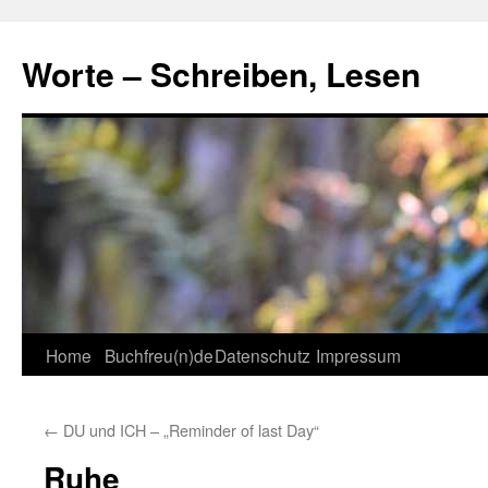
Skip
to
Worte – Schreiben, Lesen
content
Home
Buchfreu(n)de
Datenschutz
Impressum
←
DU und ICH – „Reminder of last Day“
Ruhe