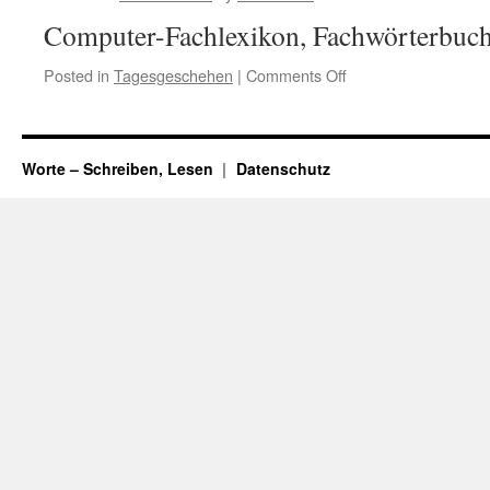
Computer-Fachlexikon, Fachwörterbuc
Posted in
Tagesgeschehen
|
Comments Off
on
1997-
Das-
waren-
noch-
Worte – Schreiben, Lesen
Datenschutz
Zeiten