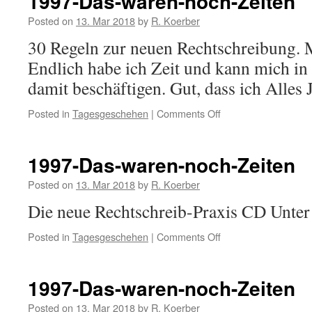
1997-Das-waren-noch-Zeiten
Posted on
13. Mar 2018
by
R. Koerber
30 Regeln zur neuen Rechtschreibung. M
Endlich habe ich Zeit und kann mich i
damit beschäftigen. Gut, dass ich Alles
Posted in
Tagesgeschehen
|
Comments Off
on
1997-
Das-
waren-
1997-Das-waren-noch-Zeiten
noch-
Zeiten
Posted on
13. Mar 2018
by
R. Koerber
Die neue Rechtschreib-Praxis CD Unte
Posted in
Tagesgeschehen
|
Comments Off
on
1997-
Das-
waren-
1997-Das-waren-noch-Zeiten
noch-
Zeiten
Posted on
13. Mar 2018
by
R. Koerber