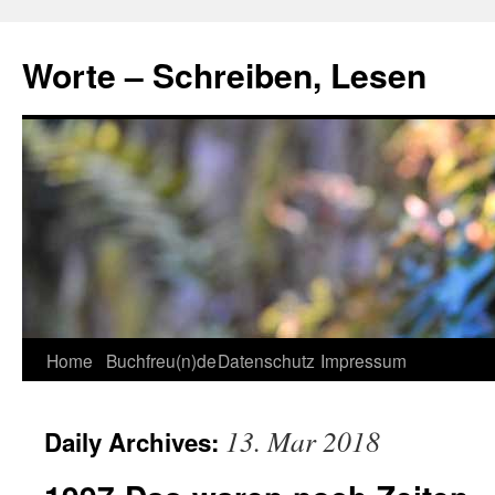
Skip
to
Worte – Schreiben, Lesen
content
Home
Buchfreu(n)de
Datenschutz
Impressum
13. Mar 2018
Daily Archives: