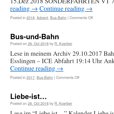
15.Dez 2018 SONDERFAHRTEN VT 
reading
→
Continue reading
→
Posted in
2018
,
Advent
,
Bus-Bahn
|
Comments Off
on
Oberhessisc
Eisenbahnfr
Sonderfahrt
Bus-und-Bahn
Posted on
28. Oct 2018
by
R. Koerber
Lese in meinem Archiv 29.10.2017 Bah
Esslingen – ICE Abfahrt 19:14 Uhr An
Continue reading
→
Posted in
2017
,
Bus-Bahn
|
Comments Off
on
Bus-
und-
Bahn
Liebe-ist…
Posted on
28. Oct 2018
by
R. Koerber
Lese im “Liebe ist…” Kalender Liebe 