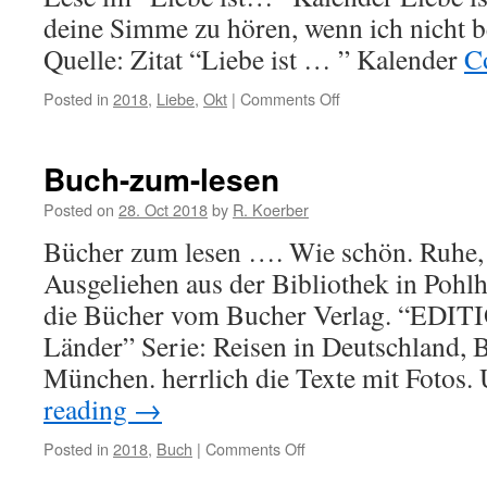
deine Simme zu hören, wenn ich nicht be
Quelle: Zitat “Liebe ist … ” Kalender
C
Posted in
2018
,
Liebe
,
Okt
|
Comments Off
on
Liebe-
ist…
Buch-zum-lesen
Posted on
28. Oct 2018
by
R. Koerber
Bücher zum lesen …. Wie schön. Ruhe,
Ausgeliehen aus der Bibliothek in Pohlh
die Bücher vom Bucher Verlag. “EDITI
Länder” Serie: Reisen in Deutschland,
München. herrlich die Texte mit Fotos
reading
→
Posted in
2018
,
Buch
|
Comments Off
on
Buch-