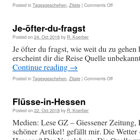
Posted in
Tagesgeschehen
,
Zitate
|
Comments Off
on
Ideale-
sind-
wie
Je-öfter-du-fragst
Posted on
24. Oct 2018
by
R. Koerber
Je öfter du fragst, wie weit du zu gehen 
erscheint dir die Reise Quelle unbekannt
Continue reading
→
Posted in
Tagesgeschehen
,
Zitate
|
Comments Off
on
Je-
öfter-
du-
Flüsse-in-Hessen
fragst
Posted on
22. Oct 2018
by
R. Koerber
Medien: Lese GZ – Giessener Zeitung, 
schöner Artikel! gefällt mir. Die Wetter