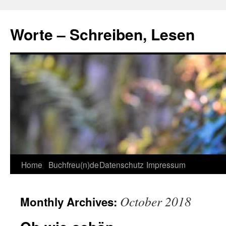
Skip
to
Worte – Schreiben, Lesen
content
Home
Buchfreu(n)de
Datenschutz
Impressum
October 2018
Monthly Archives: