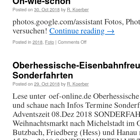
Oh-wie-schön
Posted on
30. Oct 2018
by
R. Koerber
photos.google.com/assistant Fotos, Pho
versuchen!
Continue reading
→
Posted in
2018
,
Foto
|
Comments Off
on
Oh-
wie-
schön
Oberhessische-Eisenbahnfreu
Sonderfahrten
Posted on
29. Oct 2018
by
R. Koerber
Lese unter oef-online.de Oberhessisch
und schaue nach Infos Termine Sonderf
Adventszeit 08.Dez 2018 SONDERF
Weihnachtsmarkt nach Michelstadt im 
Butzbach, Friedberg (Hess) und Hanau 