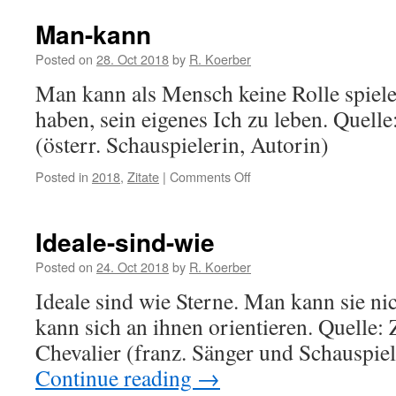
zum-
lesen
Man-kann
Posted on
28. Oct 2018
by
R. Koerber
Man kann als Mensch keine Rolle spie
haben, sein eigenes Ich zu leben. Quelle
(österr. Schauspielerin, Autorin)
Posted in
2018
,
Zitate
|
Comments Off
on
Man-
kann
Ideale-sind-wie
Posted on
24. Oct 2018
by
R. Koerber
Ideale sind wie Sterne. Man kann sie ni
kann sich an ihnen orientieren. Quelle: 
Chevalier (franz. Sänger und Schauspie
Continue reading
→