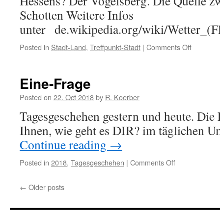
Hessens? Der Vogelsberg. Die Quelle 
Schotten Weitere Infos
unter de.wikipedia.org/wiki/Wetter_(F
Posted in
Stadt-Land
,
Treffpunkt-Stadt
|
Comments Off
on
Flüsse-
in-
Hessen
Eine-Frage
Posted on
22. Oct 2018
by
R. Koerber
Tagesgeschehen gestern und heute. Die 
Ihnen, wie geht es DIR? im täglichen U
Continue reading
→
Posted in
2018
,
Tagesgeschehen
|
Comments Off
on
Eine-
Frage
←
Older posts