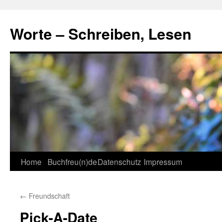
Skip
to
Worte – Schreiben, Lesen
content
Home
Buchfreu(n)de
Datenschutz
Impressum
←
Freundschaft
Pick-A-Date