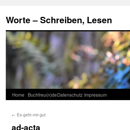
Skip
to
Worte – Schreiben, Lesen
content
Home
Buchfreu(n)de
Datenschutz
Impressum
←
Es-geht-mir-gut
ad-acta