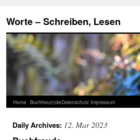
Skip
to
Worte – Schreiben, Lesen
content
Home
Buchfreu(n)de
Datenschutz
Impressum
12. Mar 2023
Daily Archives: