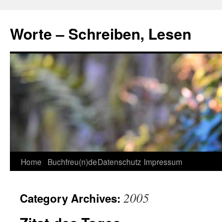
Skip
to
Worte – Schreiben, Lesen
content
Home
Buchfreu(n)de
Datenschutz
Impressum
2005
Category Archives: