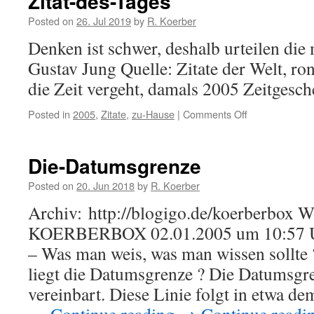
Zitat-des-Tages
Posted on
26. Jul 2019
by
R. Koerber
Denken ist schwer, deshalb urteilen die 
Gustav Jung Quelle: Zitate der Welt, r
die Zeit vergeht, damals 2005 Zeitgesch
Posted in
2005
,
Zitate
,
zu-Hause
|
Comments Off
on
Zitat-
des-
Tages
Die-Datumsgrenze
Posted on
20. Jun 2018
by
R. Koerber
Archiv: http://blogigo.de/koerberb
KOERBERBOX 02.01.2005 um 10:57 U
– Was man weis, was man wissen sollte
liegt die Datumsgrenze ? Die Datumsg
vereinbart. Diese Linie folgt in etwa d