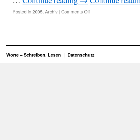
…
Continue reading
→
Continue readi
Posted in
2005
,
Archiv
|
Comments Off
on
Die-
Datumsgrenze
Worte – Schreiben, Lesen
Datenschutz