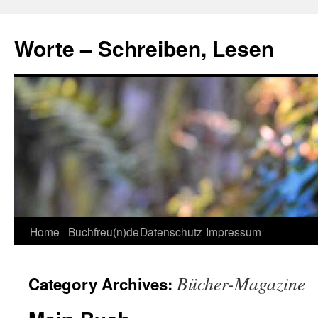
Skip
to
Worte – Schreiben, Lesen
content
Home
Buchfreu(n)de
Datenschutz
Impressum
Bücher-Magazine
Category Archives: