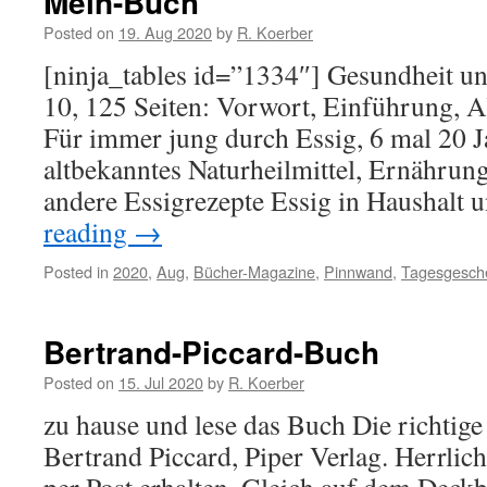
Mein-Buch
Posted on
19. Aug 2020
by
R. Koerber
[ninja_tables id=”1334″] Gesundheit un
10, 125 Seiten: Vorwort, Einführung, Al
Für immer jung durch Essig, 6 mal 20 J
altbekanntes Naturheilmittel, Ernährun
andere Essigrezepte Essig in Haushalt
reading
→
Posted in
2020
,
Aug
,
Bücher-Magazine
,
Pinnwand
,
Tagesgesch
Bertrand-Piccard-Buch
Posted on
15. Jul 2020
by
R. Koerber
zu hause und lese das Buch Die richtig
Bertrand Piccard, Piper Verlag. Herrli