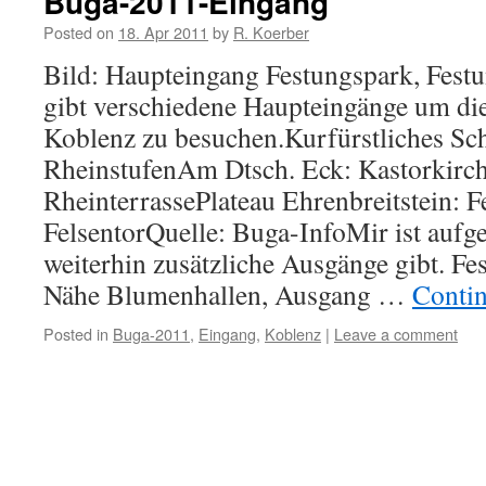
Buga-2011-Eingang
Posted on
18. Apr 2011
by
R. Koerber
Bild: Haupteingang Festungspark, Festu
gibt verschiedene Haupteingänge um d
Koblenz zu besuchen.Kurfürstliches Sch
RheinstufenAm Dtsch. Eck: Kastorkirch
RheinterrassePlateau Ehrenbreitstein: F
FelsentorQuelle: Buga-InfoMir ist aufgef
weiterhin zusätzliche Ausgänge gibt. Fe
Nähe Blumenhallen, Ausgang …
Conti
Posted in
Buga-2011
,
Eingang
,
Koblenz
|
Leave a comment