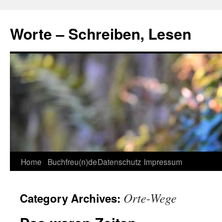
Skip
to
Worte – Schreiben, Lesen
content
Home
Buchfreu(n)de
Datenschutz
Impressum
Orte-Wege
Category Archives: