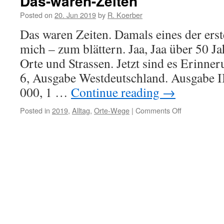
Das-waren-Zeiten
Posted on
20. Jun 2019
by
R. Koerber
Das waren Zeiten. Damals eines der ers
mich – zum blättern. Jaa, Jaa über 50 Ja
Orte und Strassen. Jetzt sind es Erinne
6, Ausgabe Westdeutschland. Ausgabe I
000, 1 …
Continue reading
→
Posted in
2019
,
Alltag
,
Orte-Wege
|
Comments Off
on
Das-
waren-
Zeiten