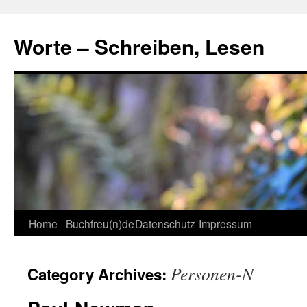
Skip
to
Worte – Schreiben, Lesen
content
Home
Buchfreu(n)de
Datenschutz
Impressum
Personen-N
Category Archives: