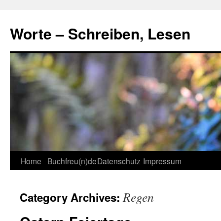
Skip
to
Worte – Schreiben, Lesen
content
Home
Buchfreu(n)de
Datenschutz
Impressum
Regen
Category Archives: