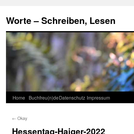
Skip
to
Worte – Schreiben, Lesen
content
Home
Buchfreu(n)de
Datenschutz
Impressum
←
Okay
Hessentag-Haiger-2022