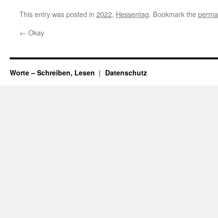
This entry was posted in
2022
,
Hessentag
. Bookmark the
perma
←
Okay
Worte – Schreiben, Lesen
Datenschutz