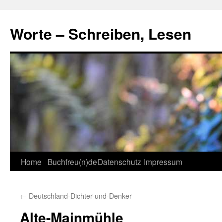
Skip
to
Worte – Schreiben, Lesen
content
Home
Buchfreu(n)de
Datenschutz
Impressum
←
Deutschland-Dichter-und-Denker
Alte-Mainmühle