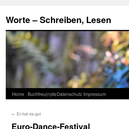
Skip
to
Worte – Schreiben, Lesen
content
Home
Buchfreu(n)de
Datenschutz
Impressum
←
Er-hat-es-gut
Euro-Dance-Festival