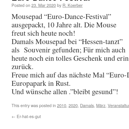
Posted on
23. Mar 2020
by
R. Koerber
Mousepad “Euro-Dance-Festival”
ausgepackt, 10 Jahre alt. Die Mouse
freut sich heute noch!
Damals Mousepad bei “Hessen-tanzt”
als Souvenir gefunden; Für mich auch
heute noch ein tolles Geschenk und eri
zurück.
Freue mich auf das nächste Mal “Euro-
Europapark in Rust.
Und wünsche allen .”bleibt gesund”!
This entry was posted in
2010
,
2020
,
Damals
,
März
,
Veranstalt
←
Er-hat-es-gut