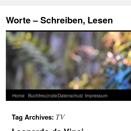
Skip
to
Worte – Schreiben, Lesen
content
Home
Buchfreu(n)de
Datenschutz
Impressum
TV
Tag Archives: