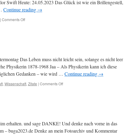
lor Swift Heute: 24.05.2023 Das Glück ist wie ein Brillengestell,
 …
Continue reading
→
|
Comments Off
on
Worte-
ein-
Wort
termontag Das Leben muss nicht leicht sein, solange es nicht leer
ische Physikerin 1878-1968 Jaa – Als Physikerin kann ich diese
täglichen Gedanken – wie wird …
Continue reading
→
ft
,
Wissenschaft
,
Zitate
|
Comments Off
on
Zitate-
Lise-
Meitner
im erhalten. und sage DANKE! Und denke nach vorne in das
m – buga2023.de Denke an mein Fotoarchiv und Kommentar