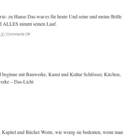
ie- zu Hause Das-war-es für heute Und seine und meine Brille
und ALLES nimmt seinen Lauf.
e-Y
|
Comments Off
on
Hallo-
guten-
Morgen
d beginne mit Bauwerke, Kunst und Kultur Schlösser, Kirchen,
rke – Das-Licht
, Kapitel und Bücher Worte, wie wenig sie bedeuten, wenn man