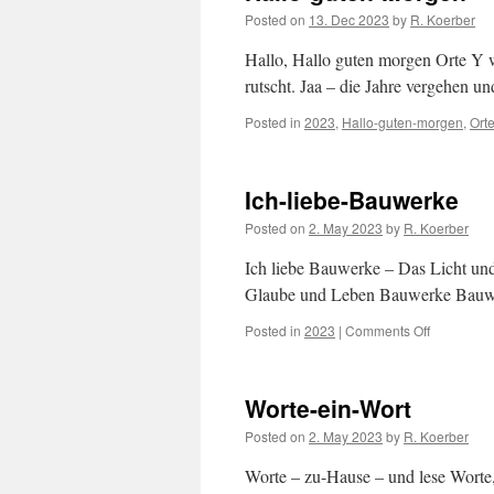
Posted on
13. Dec 2023
by
R. Koerber
Hallo, Hallo guten morgen Orte Y w
rutscht. Jaa – die Jahre vergehen 
Posted in
2023
,
Hallo-guten-morgen
,
Ort
Ich-liebe-Bauwerke
Posted on
2. May 2023
by
R. Koerber
Ich liebe Bauwerke – Das Licht un
Glaube und Leben Bauwerke Bauwe
Posted in
2023
|
Comments Off
on
Ich-
liebe-
Bauwerke
Worte-ein-Wort
Posted on
2. May 2023
by
R. Koerber
Worte – zu-Hause – und lese Worte