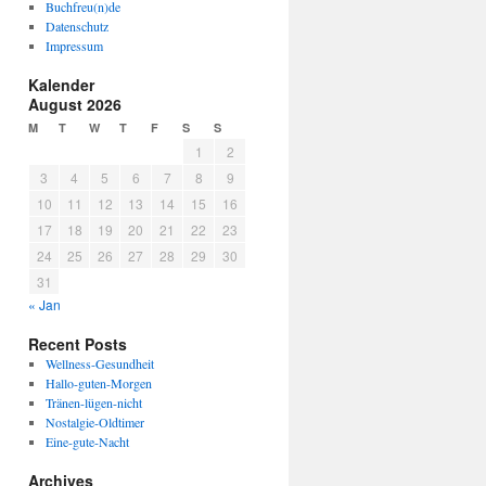
Buchfreu(n)de
Datenschutz
Impressum
Kalender
August 2026
M
T
W
T
F
S
S
1
2
3
4
5
6
7
8
9
10
11
12
13
14
15
16
17
18
19
20
21
22
23
24
25
26
27
28
29
30
31
« Jan
Recent Posts
Wellness-Gesundheit
Hallo-guten-Morgen
Tränen-lügen-nicht
Nostalgie-Oldtimer
Eine-gute-Nacht
Archives