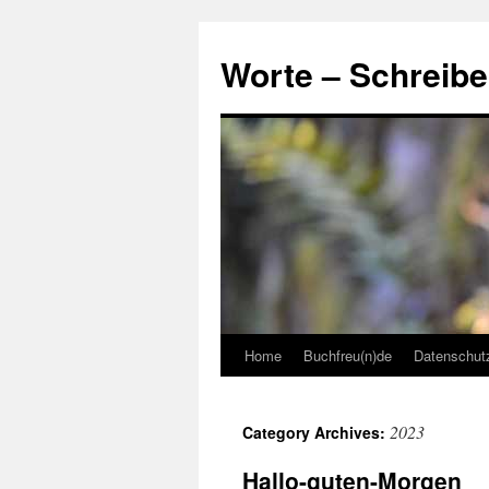
Skip
to
Worte – Schreibe
content
Home
Buchfreu(n)de
Datenschut
2023
Category Archives:
Hallo-guten-Morgen